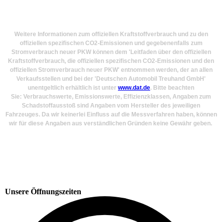
Weitere Informationen zum offiziellen Kraftstoffverbrauch und zu den
offiziellen spezifischen CO2-Emissionen und gegebenenfalls zum
Stromverbrauch neuer PKW können dem 'Leitfaden über den offiziellen
Kraftstoffverbrauch, die offiziellen spezifischen CO2-Emissionen und den
offiziellen Stromverbrauch neuer PKW' entnommen werden, der an allen
Verkaufsstellen und bei der 'Deutschen Automobil Treuhand GmbH'
unentgeltlich erhältlich ist unter
www.dat.de
. Bitte beachten
Sie: Verbrauchswerte, Emissionswerte, Effizienzklassen, Angaben zum
Schadstoffausstoß sind Angaben vom Hersteller des jeweiligen
Fahrzeuges. Da wir keinerlei Einfluss auf die Messverfahren haben, können
wir für diese Angaben aus verständlichen Gründen keine Gewähr geben.
Unsere Öffnungszeiten