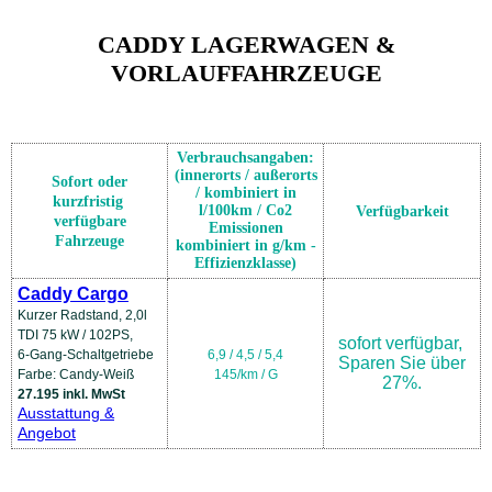
CADDY LAGERWAGEN &
VORLAUFFAHRZEUGE
Verbrauchsangaben:
(innerorts / außerorts
Sofort oder
/ kombiniert in
kurzfristig
l/100km / Co2
Verfügbarkeit
verfügbare
Emissionen
Fahrzeuge
kombiniert in g/km -
Effizienzklasse)
Caddy Cargo
K
urzer Radstand, 2,0l
TDI 75 kW / 102PS,
sofort verfügbar
,
6-Gang-Schaltgetriebe
6,9 / 4,5 / 5,4
Sparen Sie über
Farbe: Candy-Weiß
145/km / G
27%.
27.195 inkl. MwSt
Ausstattung &
Angebot